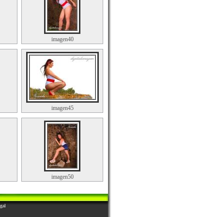
imagen40
imagen45
imagen50
gal