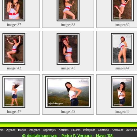
imagen37
imagen38
imagen39
imagen42
imagen43
imagen44
imagen47
imagen48
imagen49
cio
-
Agenda
-
Books
-
Imágenes
-
Reportajes
-
Noticias
-
Enlaces
-
Búsqueda
-
Contacto
-
Acerca de
-
Aviso Le