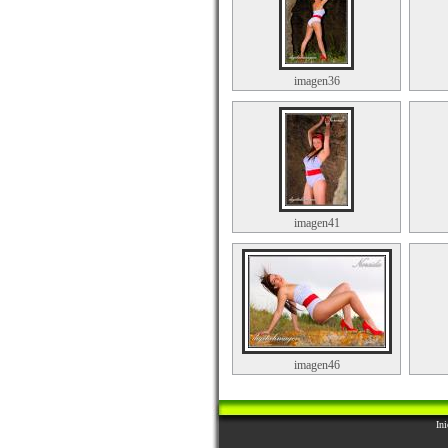
imagen36
imagen41
imagen46
Ini