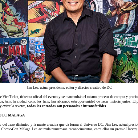
Jim Lee, actual presidente, editor y director creativo de DC
de VivaTicket, ticketera oficial del evento y se mantendrán el mismo proceso de compra y precio
ue, tanto la ciudad, como los fans, han abrazado esta oportunidad de hacer historia juntos. El 
y evitar la reventa,
todas las entradas son personales e intransferibles
.
 SDCC MÁLAGA
 del trazo dinámico y la mente creativa que da forma al Universo DC. Jim Lee, actual presiden
go Comic-Con Málaga. Lee acumula numerosos reconocimientos, entre ellos un premio Harvey 