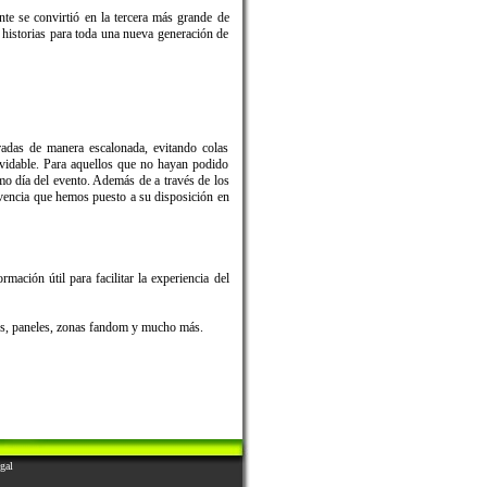
e se convirtió en la tercera más grande de
istorias para toda una nueva generación de
radas de manera escalonada, evitando colas
vidable. Para aquellos que no hayan podido
smo día del evento. Además de a través de los
vencia que hemos puesto a su disposición en
ación útil para facilitar la experiencia del
les, paneles, zonas fandom y mucho más.
gal