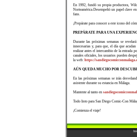
En 1992, fundó su propia productora, Wild
Norteamérica.Desempeñó un papel clave en 
fans.
¡Prepárate para conocer a este icono del 
PREPÁRATE PARA UNA EXPERIENC
Durante las próximas semanas se revelará 
innecesarias y, para que, el día que acud
realizar antes el intercambio de la entrada
canales oficiales, los usuarios pueden des
la web:
https://sandiegocomicconmalaga.
AÚN QUEDA MUCHO POR DESCUB
En las próximas semanas se irán desvelando 
asistente durante su estancia en Málaga.
Mantente al tanto en
sandiegocomicconma
Todo listo para San Diego Comic-Con Mála
¡Comienza el viaje!
Ini