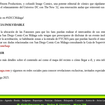
Storm Productions, y cofundó Image Comics, una potente editorial de cómics que rápidament
el relanzamiento del Universo DC con The New 52, una renovación audaz que reinventó sus h
cómic en #SDCCMálaga!
IA INOLVIDABLE
la ubicación de las Fanzones para que los fans puedan realizar el intercambio de sus ent
an a San Diego Comic-Con Málaga solo tengan que preocuparse de disfrutar de un evento inol
 por la acreditación, se habilitarán zonas a la entrada de FYCMA para que puedan hacerlo el mi
pejar sus dudas relacionadas con San Diego Comic-Con Málaga consultando la Guía de Supervi
com/faqs
RIR
más detalles sobre el contenido así como el mapa del recinto o cómo llegar a él, y otra inform
laga.com
y síguenos en redes sociales para conocer revelaciones exclusivas, invitados especia
ga 2025.
cio
-
Agenda
-
Books
-
Imágenes
-
Reportajes
-
Noticias
-
Enlaces
-
Búsqueda
-
Contacto
-
Acerca de
-
Aviso Le