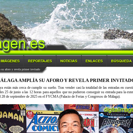
IMÁGENES
REPORTAJES
NOTICIAS
ENLACES
BÚSQUEDA
u aforo y revela primer invitado
LAGA AMPLÍA SU AFORO Y REVELA PRIMER INVITADO - 
están más cerca de cumplir su sueño. Tras vender casi la totalidad de las entradas en cue
es 25 de junio a las 12 horas para aquellos que no pudieron conseguir su entrada para la ext
 al 28 de septiembre de 2025 en el FYCMA (Palacio de Ferias y Congresos de Málaga).