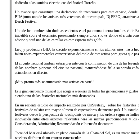
dedicado a los sonidos electrónicos del festival Torreño.
Un avance que constituye una declaración de intenciones para este espacio, do
BIIA junto uno de los artistas más veteranos de nuestro país, Dj PEPO, atractivos a
Beach Festival.
Uno de los nombres sin duda ascendentes en el panorama internacional es el de Pa
imbatible sobre el escenario, presentando siempre unos shows donde el artista conec
edición y será una de las estrellas en este espacio más golfo.
La dj y productora BIIA ha crecido exponencialmente en los últimos años, hasta hac
faltan notas experimentales características del estilo de esta artista portuguesa que
El circuito nacional también estará presente con la confirmación de una de las leyend
de los nombres pioneros del circuito nacional, manteniéndose fiel a su sonido en
actuaciones en directo.
¡Muy pronto más se anunciarán mas artistas en cartel!
Este gran encuentro musical que acoge a weekers de todas las generaciones y gustos 
siendo uno de los festivales nacionales más destacados.
En un reciente estudio de impacto realizado por OnStrategy, sobre los festivale
festivales de música con mayor número de espectadores de nuestro país. Un estudio 
festivales desde la perspectiva de touchpoints de marca y los ordena según su índice
innovación entre otros aspectos relevantes para las marcas patrocinadoras y los
Consideración, Admiración; Recomendación e Intención de compra.
Torre del Mar está ubicado en pleno corazón de la Costa del Sol, es un marco turíst
weekers disfruten de un entorno espectacular.