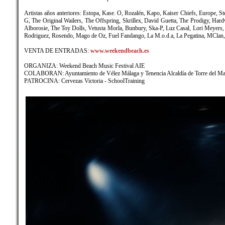
Artistas años anteriores: Estopa, Kase. O, Rozalén, Kapo, Kaiser Chiefs, Europe,
G, The Original Wailers, The Offspring, Skrillex, David Guetta, The Prodigy, Har
Alborosie, The Toy Dolls, Vetusta Morla, Bunbury, Ska-P, Luz Casal, Lori Meyers,
Rodriguez, Rosendo, Mago de Oz, Fuel Fandango, La M.o.d.a, La Pegatina, MClan, L
VENTA DE ENTRADAS:
www.weekendbeach.es
ORGANIZA: Weekend Beach Music Festival AIE
COLABORAN: Ayuntamiento de Vélez Málaga y Tenencia Alcaldía de Torre del Mar,
PATROCINA: Cervezas Victoria - SchoolTraining