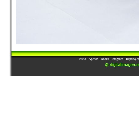
Inicio
-
Agenda
-
Books
-
Imágenes
-
Reportajes