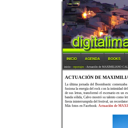
INICIO
AGENDA
BOOKS
inicio
-
reportajes
- Actuación de MAXIMILIANO CALV
ACTUACIÓN DE MAXIMILIAN
La última jornada del Boombastic comenzaba c
fusiona la energía del rock con la intimidad de
de sus letras, transformó el escenario en un 
banda sólida, Calvo mostró su talento como le
fiesta ininterrumpida del festival, un recordat
Más fotos en Facebook:
Actuación de MAX