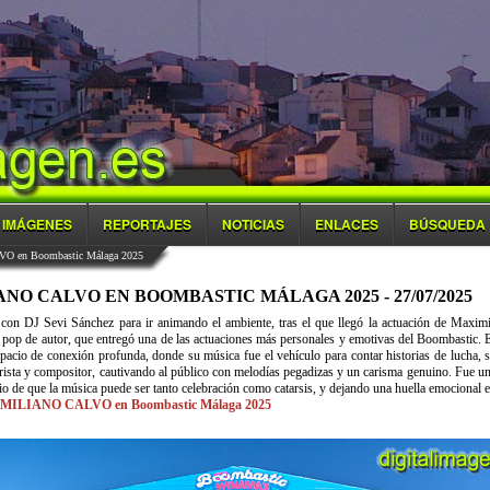
IMÁGENES
REPORTAJES
NOTICIAS
ENLACES
BÚSQUEDA
O en Boombastic Málaga 2025
O CALVO EN BOOMBASTIC MÁLAGA 2025 - 27/07/2025
on DJ Sevi Sánchez para ir animando el ambiente, tras el que llegó la actuación de Maximil
l pop de autor, que entregó una de las actuaciones más personales y emotivas del Boombastic. El
espacio de conexión profunda, donde su música fue el vehículo para contar historias de lucha
trista y compositor, cautivando al público con melodías pegadizas y un carisma genuino. Fue u
orio de que la música puede ser tanto celebración como catarsis, y dejando una huella emocional e
IMILIANO CALVO en Boombastic Málaga 2025