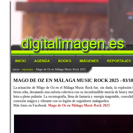
INICIO
AGENDA
BOOKS
IMÁGENES
REPORTAJES
inicio
-
reportajes
- Mago de Oz en Málaga Music Rock 2025
MAGO DE OZ EN MÁLAGA MUSIC ROCK 2025 - 03/10
La actuación de Mägo de Oz en el Málaga Music Rock fue, sin duda, la explosión fo
fiesta celta, desatando una euforia colectiva con su inconfundible mezcla de heavy met
letra a pleno pulmón. La escenografía, llena de fantasía y energía inagotable, conso
conexión mágica y vibrante con su legión de seguidores malagueños.
Más fotos en Facebook:
Mago de Oz en Málaga Music Rock 2025