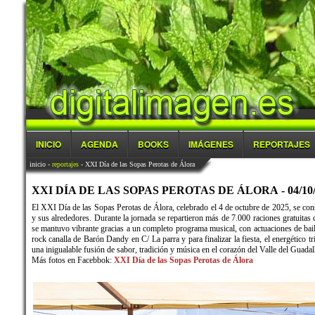
INICIO
AGENDA
BOOKS
IMÁGENES
REPORTAJES
inicio
-
reportajes
- XXI Día de las Sopas Perotas de Álora
XXI DÍA DE LAS SOPAS PEROTAS DE ÁLORA - 04/10/
El XXI Día de las Sopas Perotas de Álora, celebrado el 4 de octubre de 2025, se cons
y sus alrededores. Durante la jornada se repartieron más de 7.000 raciones gratuitas
se mantuvo vibrante gracias a un completo programa musical, con actuaciones de bail
rock canalla de Barón Dandy en C/ La parra y para finalizar la fiesta, el energético tr
una inigualable fusión de sabor, tradición y música en el corazón del Valle del Guadal
Más fotos en Facebbok:
XXI Día de las Sopas Perotas de Álora