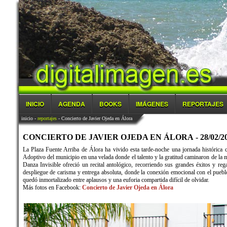
INICIO
AGENDA
BOOKS
IMÁGENES
REPORTAJES
inicio
-
reportajes
- Concierto de Javier Ojeda en Álora
CONCIERTO DE JAVIER OJEDA EN ÁLORA - 28/02/2
La Plaza Fuente Arriba de Álora ha vivido esta tarde-noche una jornada histórica c
Adoptivo del municipio en una velada donde el talento y la gratitud caminaron de la 
Danza Invisible ofreció un recital antológico, recorriendo sus grandes éxitos y re
despliegue de carisma y entrega absoluta, donde la conexión emocional con el pueblo
quedó inmortalizado entre aplausos y una euforia compartida difícil de olvidar.
Más fotos en Facebook:
Concierto de Javier Ojeda en Álora