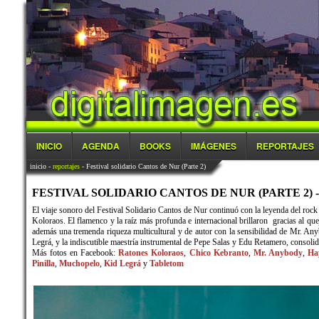
INICIO
AGENDA
BOOKS
IMÁGENES
REPORTAJES
inicio
-
reportajes
- Festival solidario Cantos de Nur (Parte 2)
FESTIVAL SOLIDARIO CANTOS DE NUR (PARTE 2) - 0
El viaje sonoro del Festival Solidario Cantos de Nur continuó con la leyenda del ro
Koloraos. El flamenco y la raíz más profunda e internacional brillaron gracias al q
además una tremenda riqueza multicultural y de autor con la sensibilidad de Mr. An
Legrá, y la indiscutible maestría instrumental de Pepe Salas y Edu Retamero, consoli
Más fotos en Facebook:
Ratones Koloraos
,
Chico Kebranto
,
Mr. Anybody
,
Ha
Pinilla
,
Muchopelo
,
Kid Legrá
y
Tabletom