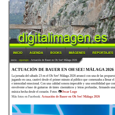
INICIO
AGENDA
BOOKS
IMÁGENES
REPORTAJES
inicio
-
reportajes
- Actuación de Bauer en Oh See! Málaga 2026
ACTUACIÓN DE BAUER EN OH SEE! MÁLAGA 2026 - 2
La jornada del sábado 23 en el Oh See! Málaga 2026 arrancó con una de las propuestas
jugando en casa, cautivó desde el primer minuto al público que comenzaba a llenar el
e intensidad emocional. Con una calidad sonora impecable y una sensibilidad que cont
envolvente a base de guitarras de tintes cinemáticos y letras profundas, firmando una
música hecha desde el corazón. Fotos: 📷
Oscar Lugo
Más fotos en Facebook:
Actuación de Bauer en Oh See! Málaga 2026