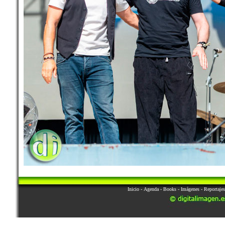
Inicio
-
Agenda
-
Books
-
Imágenes
-
Reportajes