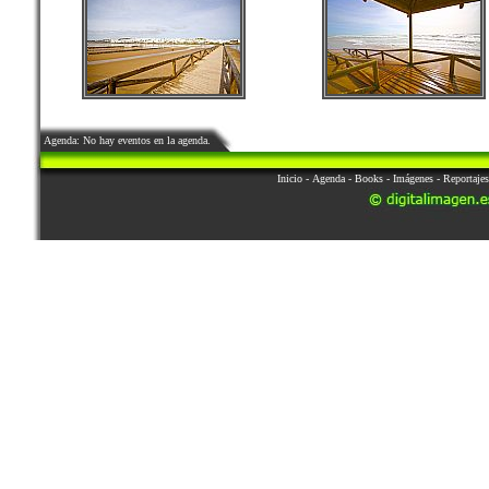
Agenda: No hay eventos en la agenda.
Inicio
-
Agenda
-
Books
-
Imágenes
-
Reportajes