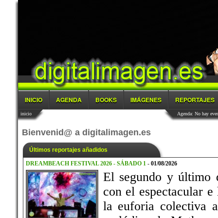
INICIO
AGENDA
BOOKS
IMÁGENES
REPORTAJES
inicio
Agenda: No hay event
Bienvenid@ a digitalimagen.es
Últimos reportajes añadidos
DREAMBEACH FESTIVAL 2026 - SÁBADO 1
-
01/08/2026
El segundo y último
con el espectacular e
la euforia colectiva 