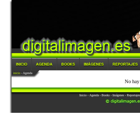
INICIO
AGENDA
BOOKS
IMÁGENES
REPORTAJES
inicio
- Agenda
No hay 
Inicio
-
Agenda
-
Books
-
Imágenes
-
Reportajes