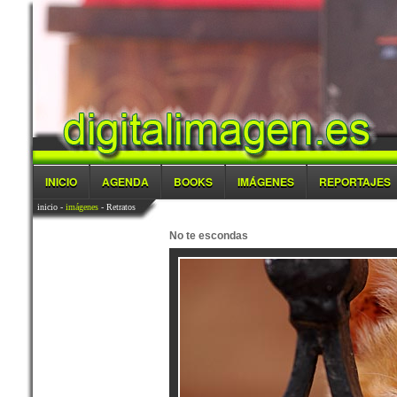
INICIO
AGENDA
BOOKS
IMÁGENES
REPORTAJES
inicio
-
imágenes
- Retratos
No te escondas