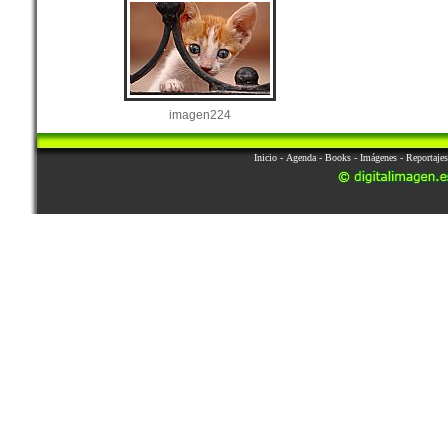
imagen224
Inicio
-
Agenda
-
Books
-
Imágenes
-
Reportajes