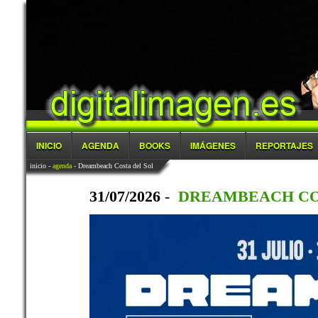
INICIO
AGENDA
BOOKS
IMÁGENES
REPORTAJES
inicio
-
agenda
- Dreambeach Costa del Sol
31/07/2026
-
DREAMBEACH CO