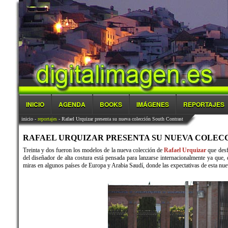
INICIO
AGENDA
BOOKS
IMÁGENES
REPORTAJES
inicio
-
reportajes
- Rafael Urquizar presenta su nueva colección South Contrast
RAFAEL URQUIZAR PRESENTA SU NUEVA COLECCIÓ
Treinta y dos fueron los modelos de la nueva colección de
Rafael Urquizar
que desf
del diseñador de alta costura está pensada para lanzarse internacionalmente ya que, 
miras en algunos países de Europa y Arabia Saudí, donde las expectativas de esta nu