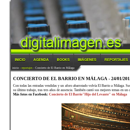
INICIO
AGENDA
BOOKS
IMÁGENES
REPORTAJES
inicio
-
reportajes
- Concierto de El Barrio en Málaga
CONCIERTO DE EL BARRIO EN MÁLAGA - 24/01/201
Con todas las entradas vendidas y un aforo abarrotado volvía El Barrio a Málaga. Sus
su último trabajo, tras tres años de ausencia. También cantó sus mejores temas en un con
Más fotos en Facebook:
Concierto de El Barrio"Hijo del Levante" en Málaga