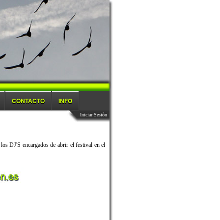
CONTACTO
INFO
Iniciar Sesión
os DJ'S encargados de abrir el festival en el