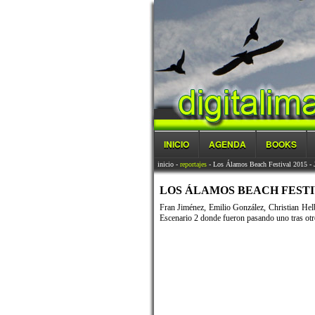
INICIO
AGENDA
BOOKS
inicio
-
reportajes
- Los Álamos Beach Festival 2015 - 
LOS ÁLAMOS BEACH FESTIVAL
Fran Jiménez, Emilio González, Christian Helb
Escenario 2 donde fueron pasando uno tras otro