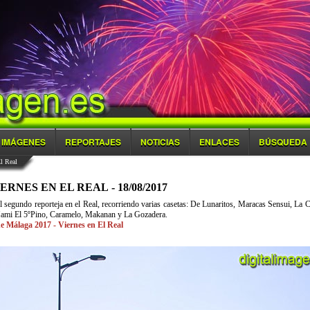
IMÁGENES
REPORTAJES
NOTICIAS
ENLACES
BÚSQUEDA
l Real
ERNES EN EL REAL - 18/08/2017
 segundo reporteja en el Real, recorriendo varias casetas: De Lunaritos, Maracas Sensui, La 
ami El 5ºPino, Caramelo, Makanan y La Gozadera.
de Málaga 2017 - Viernes en El Real