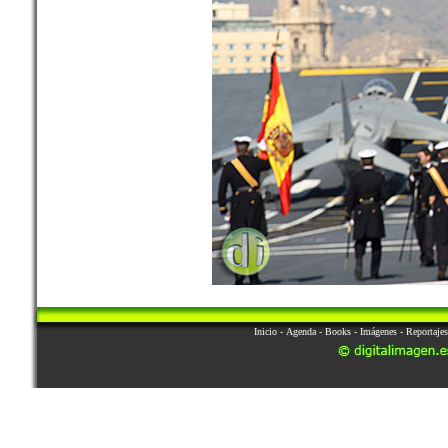
Inicio
-
Agenda
-
Books
-
Imágenes
-
Reportajes