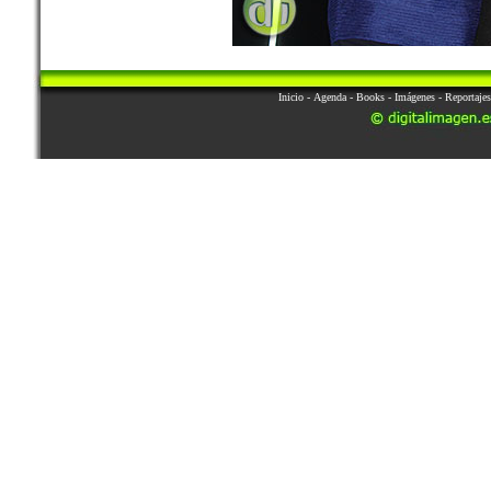
Inicio
-
Agenda
-
Books
-
Imágenes
-
Reportajes