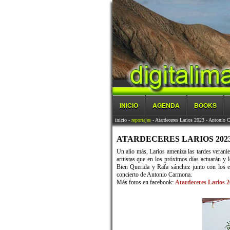
INICIO
AGENDA
BOOKS
inicio
-
reportajes
- Atardeceres Larios 2023 - Antonio 
ATARDECERES LARIOS 2023 
Un año más, Larios ameniza las tardes verani
arttistas que en los próximos días actuarán 
Bien Querida y Rafa sánchez junto con los 
concierto de Antonio Carmona.
Más fotos en facebook:
Atardeceres Larios 