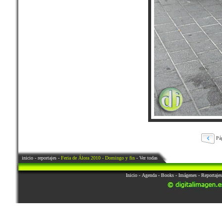
Pá
inicio
-
reportajes
-
Feria de Álora 2010 - Domingo y fin
- Ver todas
Inicio
-
Agenda
-
Books
-
Imágenes
-
Reportajes