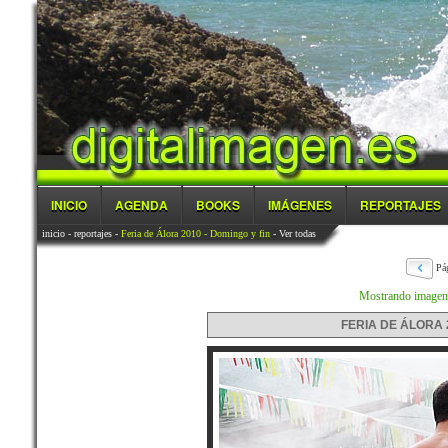
INICIO
AGENDA
BOOKS
IMÁGENES
REPORTAJES
inicio
-
reportajes
-
Feria de Álora 2010 - Domingo y fin
- Ver todas
Pá
Mostrando imagen d
FERIA DE ÁLORA 2