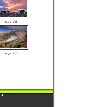
imagen238
imagen250
gal