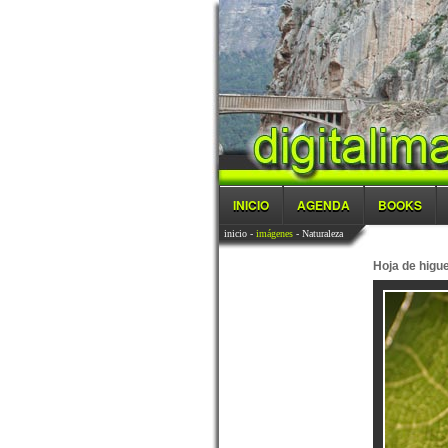
INICIO
AGENDA
BOOKS
inicio
-
imágenes
- Naturaleza
Hoja de higu