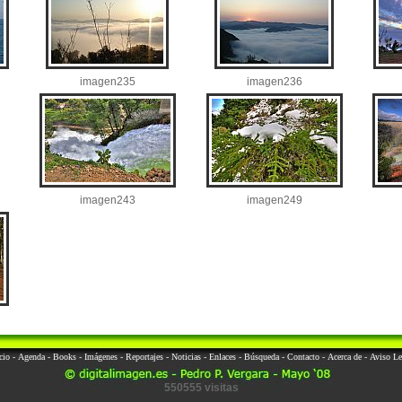
imagen235
imagen236
imagen243
imagen249
cio
-
Agenda
-
Books
-
Imágenes
-
Reportajes
-
Noticias
-
Enlaces
-
Búsqueda
-
Contacto
-
Acerca de
-
Aviso Le
550555 visitas