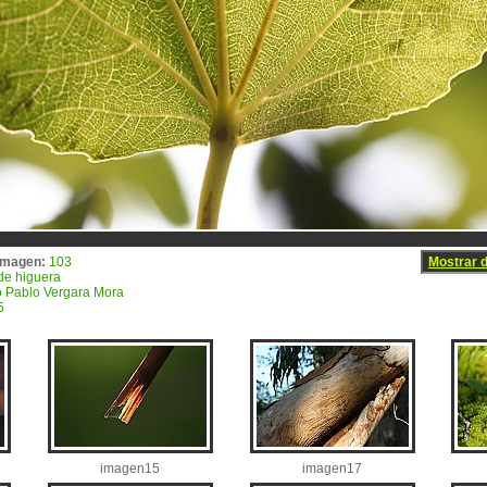
imagen:
103
Mostrar d
de higuera
 Pablo Vergara Mora
5
imagen15
imagen17