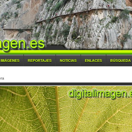
IMÁGENES
REPORTAJES
NOTICIAS
ENLACES
BÚSQUEDA
era