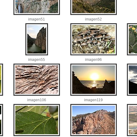
imagen51
imagen52
imagen55
imagen96
imagen106
imagen119