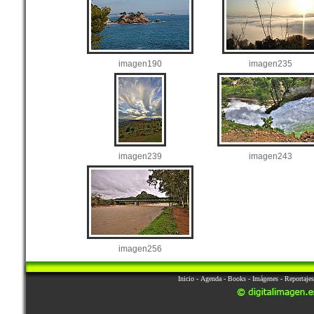
imagen190
imagen235
imagen239
imagen243
imagen256
Inicio
-
Agenda
-
Books
-
Imágenes
-
Reportajes