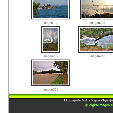
imagen190
imagen235
imagen239
imagen243
imagen256
Inicio
-
Agenda
-
Books
-
Imágenes
-
Reportajes