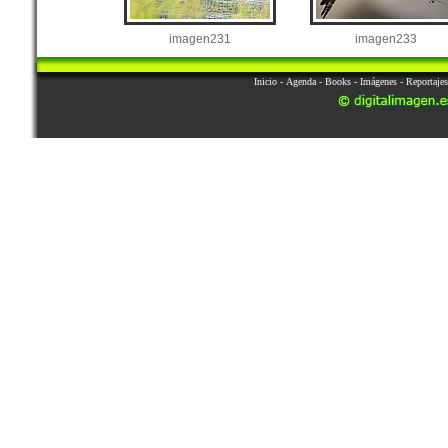
imagen231
imagen233
Inicio
-
Agenda
-
Books
-
Imágenes
-
Reportajes