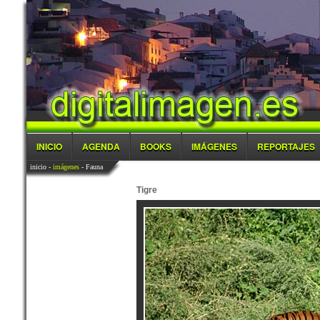
INICIO
AGENDA
BOOKS
IMÁGENES
REPORTAJES
inicio
-
imágenes
- Fauna
Tigre