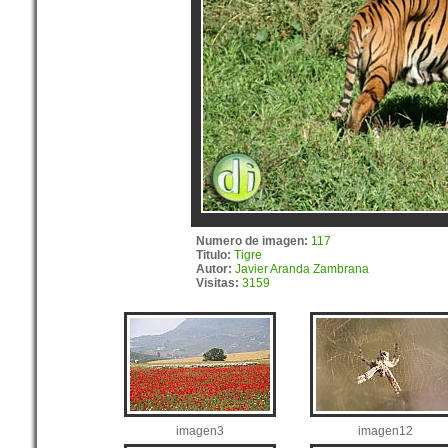
Numero de imagen:
117
Titulo:
Tigre
Autor:
Javier Aranda Zambrana
Visitas:
3159
imagen3
imagen12