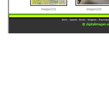
imagen231
imagen233
Inicio
-
Agenda
-
Books
-
Imágenes
-
Reportajes