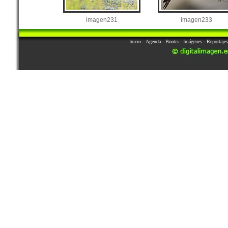
imagen231
imagen233
Inicio
-
Agenda
-
Books
-
Imágenes
-
Reportajes