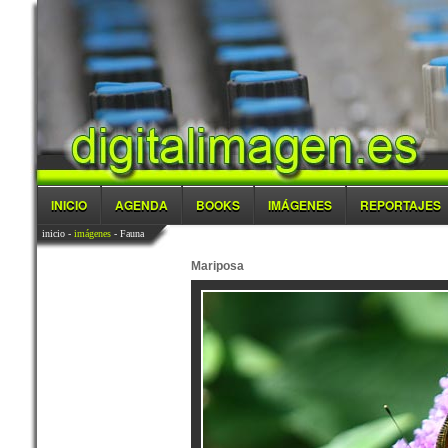
INICIO
AGENDA
BOOKS
IMÁGENES
REPORTAJES
inicio
-
imágenes
- Fauna
Mariposa