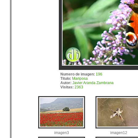
Numero de imagen:
196
Titulo:
Mariposa
Autor:
Javier Aranda Zambrana
Visitas:
2363
imagen3
imagen12